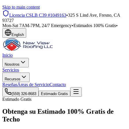
Skip to main content
Licencia CSLB
C39 #1049163
•
325 S Lind Ave, Fresno, CA
93727
Mon-Sat 7AM-7PM, 24/7 Emergency
•
Estimados 100% Gratis
•
English
Inicio
Nosotros
Servicios
Recursos
Reseñas
Áreas de Servicio
Contacto
(559) 326-8683
Estimado Gratis
Estimado Gratis
Obtenga su Estimado
100% Gratis
de
Techo