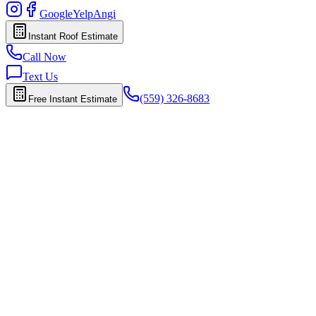
Google
Yelp
Angi
Instant Roof Estimate
Call Now
Text Us
(559) 326-8683
Free Instant Estimate