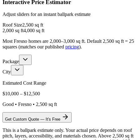
Interactive Price Estimator
Adjust sliders for an instant ballpark estimate
Roof Size
2,500
sq ft
2,000 sq ft
4,000 sq ft
Most Fresno homes are 2,000–3,000 sq ft. Default 2,500 sq ft = 25
squares (matches our published
pricing
).
Package
City
Estimated Cost Range
$
10,000
– $
12,500
Good
•
Fresno
•
2,500
sq ft
Get Custom Quote — It's Free
This is a ballpark estimate only. Your actual price depends on roof
pitch, layers, accessibility, and materials chosen. Above 2,500 sq ft