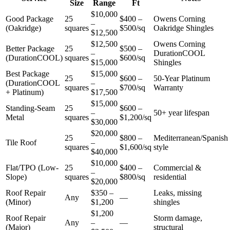
Size
Range
Ft
$10,000
Good Package
25
$400 –
Owens Corning
–
(Oakridge)
squares
$500/sq
Oakridge Shingles
$12,500
$12,500
Owens Corning
Better Package
25
$500 –
–
DurationCOOL
(DurationCOOL)
squares
$600/sq
$15,000
Shingles
Best Package
$15,000
25
$600 –
50-Year Platinum
(DurationCOOL
–
squares
$700/sq
Warranty
+ Platinum)
$17,500
$15,000
Standing-Seam
25
$600 –
–
50+ year lifespan
Metal
squares
$1,200/sq
$30,000
$20,000
25
$800 –
Mediterranean/Spanish
Tile Roof
–
squares
$1,600/sq
style
$40,000
$10,000
Flat/TPO (Low-
25
$400 –
Commercial &
–
Slope)
squares
$800/sq
residential
$20,000
Roof Repair
$350 –
Leaks, missing
Any
—
(Minor)
$1,200
shingles
$1,200
Roof Repair
Storm damage,
Any
–
—
(Major)
structural