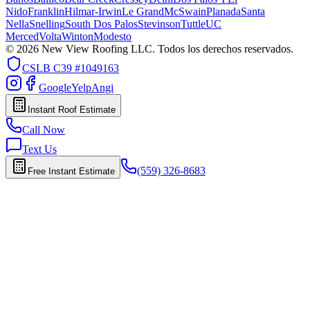
Nido
Franklin
Hilmar-Irwin
Le Grand
McSwain
Planada
Santa
Nella
Snelling
South Dos Palos
Stevinson
Tuttle
UC
Merced
Volta
Winton
Modesto
© 2026 New View Roofing LLC. Todos los derechos reservados.
CSLB
C39 #1049163
Google
Yelp
Angi
Instant Roof Estimate
Call Now
Text Us
(559) 326-8683
Free Instant Estimate