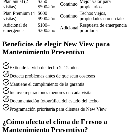
Plan anual (2
$350–
Mejor valor para
Continuo
visitas)
$500/año
propietarios
Plan Premium (4
$600–
Techos viejos,
Continuo
visitas)
$900/año
propiedades comerciales
Adicional de
$100–
Respuesta de emergencia
Adicional
emergencia
$200/año
prioritaria
Beneficios de elegir New View para
Mantenimiento Preventivo
Extiende la vida del techo 5–15 años
Detecta problemas antes de que sean costosos
Mantiene el cumplimiento de la garantía
Incluye reparaciones menores en cada visita
Documentación fotográfica del estado del techo
Programación prioritaria para clientes de New View
¿Cómo afecta el clima de Fresno a
Mantenimiento Preventivo?