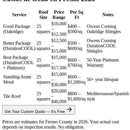
Roof
Price
Per Sq
Service
Notes
Size
Range
Ft
$10,000
Good Package
25
$400 –
Owens Corning
–
(Oakridge)
squares
$500/sq
Oakridge Shingles
$12,500
$12,500
Owens Corning
Better Package
25
$500 –
–
DurationCOOL
(DurationCOOL)
squares
$600/sq
$15,000
Shingles
Best Package
$15,000
25
$600 –
50-Year Platinum
(DurationCOOL
–
squares
$700/sq
Warranty
+ Platinum)
$17,500
$15,000
Standing-Seam
25
$600 –
–
50+ year lifespan
Metal
squares
$1,200/sq
$30,000
$20,000
25
$800 –
Mediterranean/Spanish
Tile Roof
–
squares
$1,600/sq
style
$40,000
Get Your Custom Quote — It's Free
Prices are estimates for Fresno County in 2026. Your actual cost
depends on inspection results. No obligation.