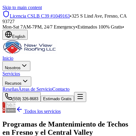
Skip to main content
Licencia CSLB
C39 #1049163
•
325 S Lind Ave, Fresno, CA
93727
Mon-Sat 7AM-7PM, 24/7 Emergency
•
Estimados 100% Gratis
•
English
Inicio
Nosotros
Servicios
Recursos
Reseñas
Áreas de Servicio
Contacto
(559) 326-8683
Estimado Gratis
Todos los servicios
Programas de Mantenimiento de Techos
en Fresno y el Central Valley