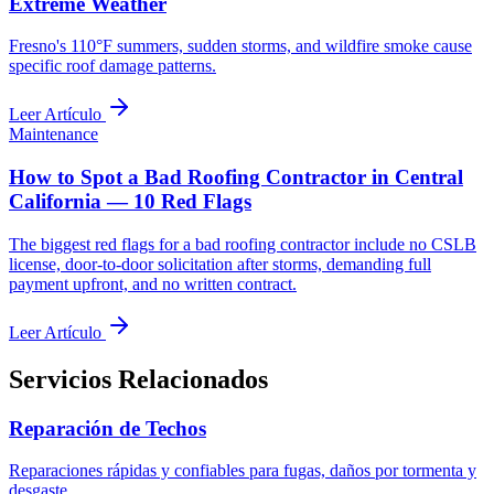
Extreme Weather
Fresno's 110°F summers, sudden storms, and wildfire smoke cause
specific roof damage patterns.
Leer Artículo
Maintenance
How to Spot a Bad Roofing Contractor in Central
California — 10 Red Flags
The biggest red flags for a bad roofing contractor include no CSLB
license, door-to-door solicitation after storms, demanding full
payment upfront, and no written contract.
Leer Artículo
Servicios Relacionados
Reparación de Techos
Reparaciones rápidas y confiables para fugas, daños por tormenta y
desgaste.