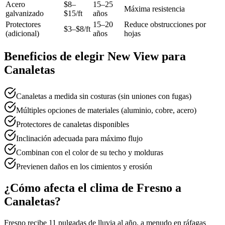
Acero
$8–
15–25
Máxima resistencia
galvanizado
$15/ft
años
Protectores
15–20
Reduce obstrucciones por
$3–$8/ft
(adicional)
años
hojas
Beneficios de elegir New View para
Canaletas
Canaletas a medida sin costuras (sin uniones con fugas)
Múltiples opciones de materiales (aluminio, cobre, acero)
Protectores de canaletas disponibles
Inclinación adecuada para máximo flujo
Combinan con el color de su techo y molduras
Previenen daños en los cimientos y erosión
¿Cómo afecta el clima de Fresno a
Canaletas?
Fresno recibe 11 pulgadas de lluvia al año, a menudo en ráfagas