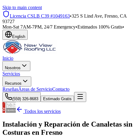
Skip to main content
Licencia CSLB
C39 #1049163
•
325 S Lind Ave, Fresno, CA
93727
Mon-Sat 7AM-7PM, 24/7 Emergency
•
Estimados 100% Gratis
•
English
Inicio
Nosotros
Servicios
Recursos
Reseñas
Áreas de Servicio
Contacto
(559) 326-8683
Estimado Gratis
Todos los servicios
Instalación y Reparación de Canaletas sin
Costuras en Fresno