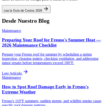
Lea la Guía de Costos 2026
Desde Nuestro Blog
Maintenance
Preparing Your Roof for Fresno's Summer Heat —
2026 Maintenance Checklist
Prepare your Fresno roof for summer by scheduling a spring
inspection, cleaning gutters, checking ventilation, and addressing
minor repairs before temperatures exceed 100°F.
Leer Artículo
Maintenance
How to Spot Roof Damage Early in Fresno's
Extreme Weather
Fresno's 110°F summers, sudden storms, and wildfire smoke cause
specific roof damage patterns.