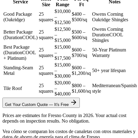
Service
Notes
Size
Range
Ft
$10,000
Good Package
25
$400 –
Owens Corning
–
(Oakridge)
squares
$500/sq
Oakridge Shingles
$12,500
$12,500
Owens Corning
Better Package
25
$500 –
–
DurationCOOL
(DurationCOOL)
squares
$600/sq
$15,000
Shingles
Best Package
$15,000
25
$600 –
50-Year Platinum
(DurationCOOL
–
squares
$700/sq
Warranty
+ Platinum)
$17,500
$15,000
Standing-Seam
25
$600 –
–
50+ year lifespan
Metal
squares
$1,200/sq
$30,000
$20,000
25
$800 –
Mediterranean/Spanish
Tile Roof
–
squares
$1,600/sq
style
$40,000
Get Your Custom Quote — It's Free
Prices are estimates for Fresno County in 2026. Your actual cost
depends on inspection results. No obligation.
Vea cómo se comparan los costos de canaletas con otros materiales y
datos de ahorro de energía para el clima de Fresno.