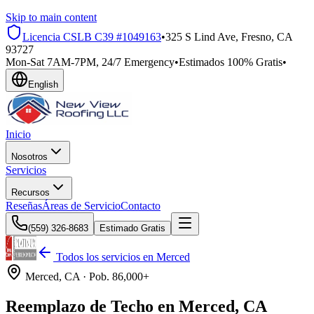
Skip to main content
Licencia CSLB
C39 #1049163
•
325 S Lind Ave, Fresno, CA
93727
Mon-Sat 7AM-7PM, 24/7 Emergency
•
Estimados 100% Gratis
•
English
Inicio
Nosotros
Servicios
Recursos
Reseñas
Áreas de Servicio
Contacto
(559) 326-8683
Estimado Gratis
Todos los servicios en
Merced
Merced
, CA ·
Pob.
86,000+
Reemplazo de Techo en Merced, CA