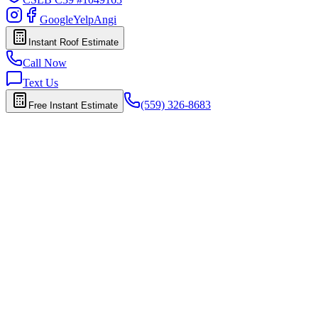
Google
Yelp
Angi
Instant Roof Estimate
Call Now
Text Us
(559) 326-8683
Free Instant Estimate