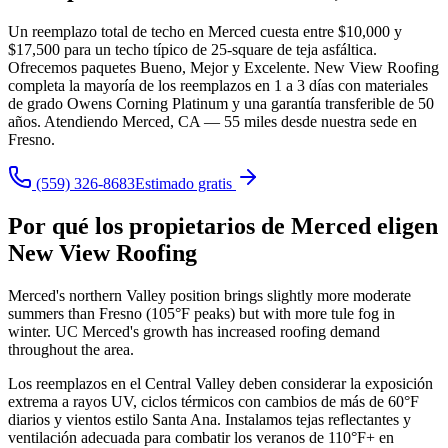
Un reemplazo total de techo en Merced cuesta entre $10,000 y
$17,500 para un techo típico de 25-square de teja asfáltica.
Ofrecemos paquetes Bueno, Mejor y Excelente. New View Roofing
completa la mayoría de los reemplazos en 1 a 3 días con materiales
de grado Owens Corning Platinum y una garantía transferible de 50
años. Atendiendo Merced, CA — 55 miles desde nuestra sede en
Fresno.
(559) 326-8683
Estimado gratis
Por qué los propietarios de Merced eligen
New View Roofing
Merced's northern Valley position brings slightly more moderate
summers than Fresno (105°F peaks) but with more tule fog in
winter. UC Merced's growth has increased roofing demand
throughout the area.
Los reemplazos en el Central Valley deben considerar la exposición
extrema a rayos UV, ciclos térmicos con cambios de más de 60°F
diarios y vientos estilo Santa Ana. Instalamos tejas reflectantes y
ventilación adecuada para combatir los veranos de 110°F+ en