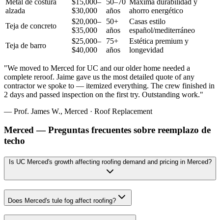
Metal de costura
$15,000–
50–70
Máxima durabilidad y
alzada
$30,000
años
ahorro energético
$20,000–
50+
Casas estilo
Teja de concreto
$35,000
años
español/mediterráneo
$25,000–
75+
Estética premium y
Teja de barro
$40,000
años
longevidad
"
We moved to Merced for UC and our older home needed a
complete reroof. Jaime gave us the most detailed quote of any
contractor we spoke to — itemized everything. The crew finished in
2 days and passed inspection on the first try. Outstanding work.
"
—
Prof. James W.
,
Merced
·
Roof Replacement
Merced — Preguntas frecuentes sobre reemplazo de
techo
Is UC Merced's growth affecting roofing demand and pricing in Merced?
Does Merced's tule fog affect roofing?