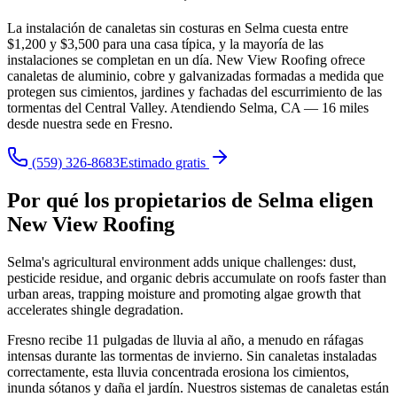
La instalación de canaletas sin costuras en Selma cuesta entre
$1,200 y $3,500 para una casa típica, y la mayoría de las
instalaciones se completan en un día. New View Roofing ofrece
canaletas de aluminio, cobre y galvanizadas formadas a medida que
protegen sus cimientos, jardines y fachadas del escurrimiento de las
tormentas del Central Valley. Atendiendo Selma, CA — 16 miles
desde nuestra sede en Fresno.
(559) 326-8683
Estimado gratis
Por qué los propietarios de Selma eligen
New View Roofing
Selma's agricultural environment adds unique challenges: dust,
pesticide residue, and organic debris accumulate on roofs faster than
urban areas, trapping moisture and promoting algae growth that
accelerates shingle degradation.
Fresno recibe 11 pulgadas de lluvia al año, a menudo en ráfagas
intensas durante las tormentas de invierno. Sin canaletas instaladas
correctamente, esta lluvia concentrada erosiona los cimientos,
inunda sótanos y daña el jardín. Nuestros sistemas de canaletas están