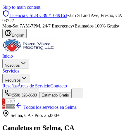
Skip to main content
Licencia CSLB
C39 #1049163
•
325 S Lind Ave, Fresno, CA
93727
Mon-Sat 7AM-7PM, 24/7 Emergency
•
Estimados 100% Gratis
•
English
Inicio
Nosotros
Servicios
Recursos
Reseñas
Áreas de Servicio
Contacto
(559) 326-8683
Estimado Gratis
Todos los servicios en
Selma
Selma
, CA ·
Pob.
25,000+
Canaletas en Selma, CA