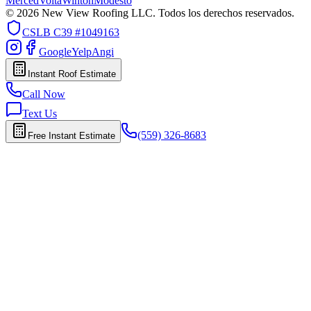
Merced
Volta
Winton
Modesto
© 2026 New View Roofing LLC. Todos los derechos reservados.
CSLB
C39 #1049163
Google
Yelp
Angi
Instant Roof Estimate
Call Now
Text Us
(559) 326-8683
Free Instant Estimate