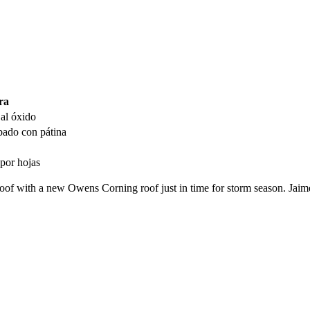
ra
 al óxido
bado con pátina
por hojas
 with a new Owens Corning roof just in time for storm season. Jaime a