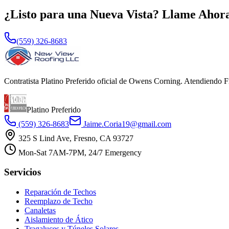
¿Listo para una Nueva Vista? Llame Ahora
(559) 326-8683
Contratista Platino Preferido oficial de Owens Corning. Atendiendo 
Platino Preferido
(559) 326-8683
Jaime.Coria19@gmail.com
325 S Lind Ave, Fresno, CA 93727
Mon-Sat 7AM-7PM, 24/7 Emergency
Servicios
Reparación de Techos
Reemplazo de Techo
Canaletas
Aislamiento de Ático
Tragaluces y Túneles Solares