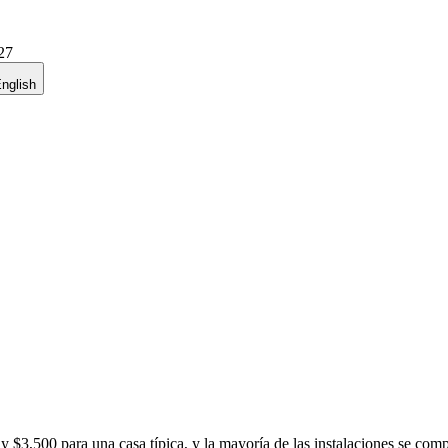
27
nglish
0 y $3,500 para una casa típica, y la mayoría de las instalaciones se c