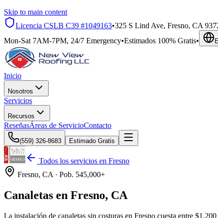
Skip to main content
Licencia CSLB
C39 #1049163
•
325 S Lind Ave, Fresno, CA 937
Mon-Sat 7AM-7PM, 24/7 Emergency
•
Estimados 100% Gratis
•
E
Inicio
Nosotros
Servicios
Recursos
Reseñas
Áreas de Servicio
Contacto
(559) 326-8683
Estimado Gratis
Todos los servicios en
Fresno
Fresno
, CA ·
Pob.
545,000+
Canaletas en Fresno, CA
La instalación de canaletas sin costuras en Fresno cuesta entre $1,20