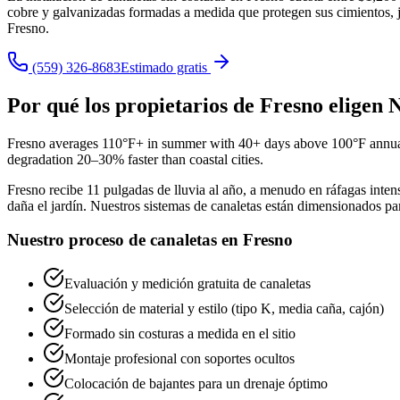
cobre y galvanizadas formadas a medida que protegen sus cimientos, 
Fresno.
(559) 326-8683
Estimado gratis
Por qué los propietarios de Fresno eligen
Fresno averages 110°F+ in summer with 40+ days above 100°F annually. 
degradation 20–30% faster than coastal cities.
Fresno recibe 11 pulgadas de lluvia al año, a menudo en ráfagas intens
daña el jardín. Nuestros sistemas de canaletas están dimensionados par
Nuestro proceso de canaletas en Fresno
Evaluación y medición gratuita de canaletas
Selección de material y estilo (tipo K, media caña, cajón)
Formado sin costuras a medida en el sitio
Montaje profesional con soportes ocultos
Colocación de bajantes para un drenaje óptimo