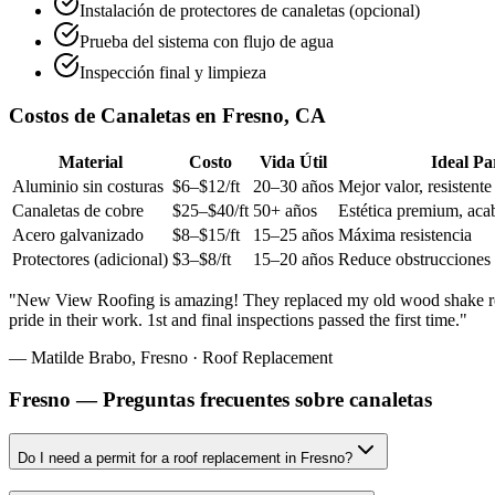
Instalación de protectores de canaletas (opcional)
Prueba del sistema con flujo de agua
Inspección final y limpieza
Costos de Canaletas en Fresno, CA
Material
Costo
Vida Útil
Ideal Pa
Aluminio sin costuras
$6–$12/ft
20–30 años
Mejor valor, resistente
Canaletas de cobre
$25–$40/ft
50+ años
Estética premium, aca
Acero galvanizado
$8–$15/ft
15–25 años
Máxima resistencia
Protectores (adicional)
$3–$8/ft
15–20 años
Reduce obstrucciones 
"
New View Roofing is amazing! They replaced my old wood shake roof
pride in their work. 1st and final inspections passed the first time.
"
—
Matilde Brabo
,
Fresno
·
Roof Replacement
Fresno — Preguntas frecuentes sobre canaletas
Do I need a permit for a roof replacement in Fresno?